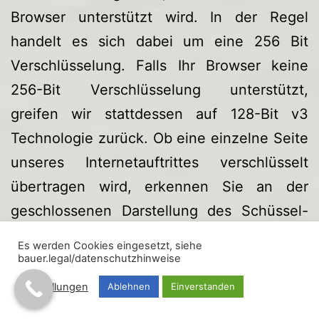
Browser unterstützt wird. In der Regel
handelt es sich dabei um eine 256 Bit
Verschlüsselung. Falls Ihr Browser keine
256-Bit Verschlüsselung unterstützt,
greifen wir stattdessen auf 128-Bit v3
Technologie zurück. Ob eine einzelne Seite
unseres Internetauftrittes verschlüsselt
übertragen wird, erkennen Sie an der
geschlossenen Darstellung des Schüssel-
beziehungsweise Schloss-Symbols in der
Es werden Cookies eingesetzt, siehe
unteren Statusleiste Ihres Browsers.
bauer.legal/datenschutzhinweise
Wir bedienen uns im Übrigen geeigneter
Einstellungen
Ablehnen
Einverstanden
technischer und organisatorischer